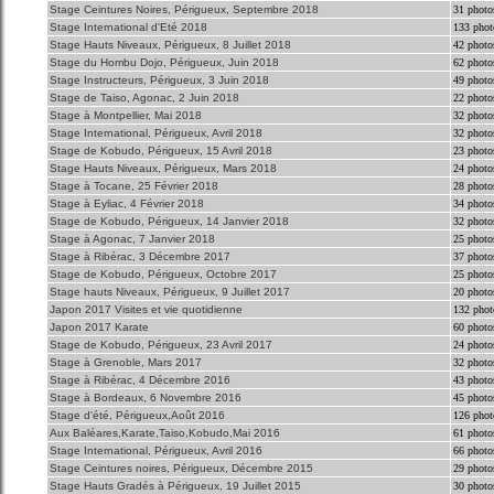
Stage Ceintures Noires, Périgueux, Septembre 2018
31 photo
Stage International d'Eté 2018
133 phot
Stage Hauts Niveaux, Périgueux, 8 Juillet 2018
42 photo
Stage du Hombu Dojo, Périgueux, Juin 2018
62 photo
Stage Instructeurs, Périgueux, 3 Juin 2018
49 photo
Stage de Taiso, Agonac, 2 Juin 2018
22 photo
Stage à Montpellier, Mai 2018
32 photo
Stage International, Périgueux, Avril 2018
32 photo
Stage de Kobudo, Périgueux, 15 Avril 2018
23 photo
Stage Hauts Niveaux, Périgueux, Mars 2018
24 photo
Stage à Tocane, 25 Février 2018
28 photo
Stage à Eyliac, 4 Février 2018
34 photo
Stage de Kobudo, Périgueux, 14 Janvier 2018
32 photo
Stage à Agonac, 7 Janvier 2018
25 photo
Stage à Ribérac, 3 Décembre 2017
37 photo
Stage de Kobudo, Périgueux, Octobre 2017
25 photo
Stage hauts Niveaux, Périgueux, 9 Juillet 2017
20 photo
Japon 2017 Visites et vie quotidienne
132 phot
Japon 2017 Karate
60 photo
Stage de Kobudo, Périgueux, 23 Avril 2017
24 photo
Stage à Grenoble, Mars 2017
32 photo
Stage à Ribérac, 4 Décembre 2016
43 photo
Stage à Bordeaux, 6 Novembre 2016
45 photo
Stage d'été, Périgueux,Août 2016
126 phot
Aux Baléares,Karate,Taiso,Kobudo,Mai 2016
61 photo
Stage International, Périgueux, Avril 2016
66 photo
Stage Ceintures noires, Périgueux, Décembre 2015
29 photo
Stage Hauts Gradés à Périgueux, 19 Juillet 2015
30 photo