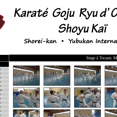
Stage à Tocane, 
s
s
s
s
s
os
s
s
s
s
s
s