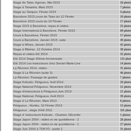
Stage de Taiso, Agonac, Mai 2015
26 photo
Stage à Tamarins, Mars 2015
7 photos
Stage au Tampon, Février 2015
4 photos
Barcelone 2015,cours de Taiso du 12 Février
10 photo
Barcelone 2015,cours du 10 Février
17 photo
Stage 2015 à Barcelone, repas et visites
25 photo
Stage International à Barcelone, Février 2015
69 photo
Cours à Barcelone, Février 2015
17 photo
Cours à Barcelone, Janvier 2015, suite
49 photo
Stage à Nîmes, Janvier 2015
42 photo
Stage à Ribérac, 12 Octobre 2014
38 photo
Repas et visites été 2014
32 photo
Eté 2014 Stage 40ème Anniversaire
132 phot
Eté 2014 Les instructeurs chez Sensei Marie-Line
14 photo
La Réunion 2014, visites
31 photo
Stage à La Réunion (suite 3)
46 photo
La Réunion: Passage de grades
7 photos
Stage Kobudo, Périgueux, Avril 2014
20 photo
Stage National Périgueux, Novembre 2013
51 photo
Stage d'instructeurs à Périgueux,Juin 2013
21 photo
Stage National, Périgueux, Avril 2013
39 photo
Stage à La Réunion, Mars 2013
8 photos
Périgueux , Hombu, 10 Février 2013
15 photo
Périgueux , stage d'été 2011
101 phot
Stage d' instructeurs Kobudo , Chartres, Décembr
1 photos
Stage Japon 2004 - visites et vie quotidienne - 2
28 photo
Stage Japon 2004 - visites et vie quotidienne - 1
27 photo
Stage Juin 2004 à TOKYO - partie 2
31 photo