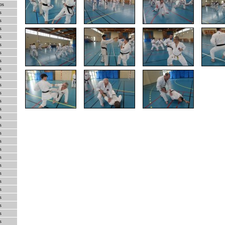
os
s
s
s
s
s
s
s
s
s
s
s
s
s
s
s
s
s
s
s
s
s
s
s
s
s
s
s