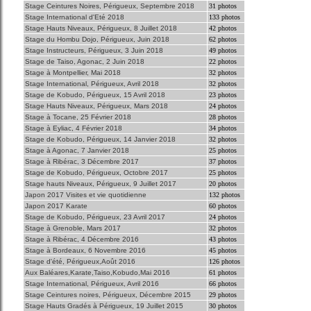
Stage Ceintures Noires, Périgueux, Septembre 2018
31 photos
Stage International d'Eté 2018
133 photos
Stage Hauts Niveaux, Périgueux, 8 Juillet 2018
42 photos
Stage du Hombu Dojo, Périgueux, Juin 2018
62 photos
Stage Instructeurs, Périgueux, 3 Juin 2018
49 photos
Stage de Taiso, Agonac, 2 Juin 2018
22 photos
Stage à Montpellier, Mai 2018
32 photos
Stage International, Périgueux, Avril 2018
32 photos
Stage de Kobudo, Périgueux, 15 Avril 2018
23 photos
Stage Hauts Niveaux, Périgueux, Mars 2018
24 photos
Stage à Tocane, 25 Février 2018
28 photos
Stage à Eyliac, 4 Février 2018
34 photos
Stage de Kobudo, Périgueux, 14 Janvier 2018
32 photos
Stage à Agonac, 7 Janvier 2018
25 photos
Stage à Ribérac, 3 Décembre 2017
37 photos
Stage de Kobudo, Périgueux, Octobre 2017
25 photos
Stage hauts Niveaux, Périgueux, 9 Juillet 2017
20 photos
Japon 2017 Visites et vie quotidienne
132 photos
Japon 2017 Karate
60 photos
Stage de Kobudo, Périgueux, 23 Avril 2017
24 photos
Stage à Grenoble, Mars 2017
32 photos
Stage à Ribérac, 4 Décembre 2016
43 photos
Stage à Bordeaux, 6 Novembre 2016
45 photos
Stage d'été, Périgueux,Août 2016
126 photos
Aux Baléares,Karate,Taiso,Kobudo,Mai 2016
61 photos
Stage International, Périgueux, Avril 2016
66 photos
Stage Ceintures noires, Périgueux, Décembre 2015
29 photos
Stage Hauts Gradés à Périgueux, 19 Juillet 2015
30 photos