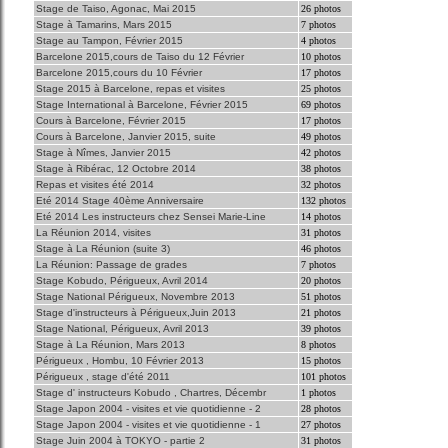
Stage de Taiso, Agonac, Mai 2015
26 photos
Stage à Tamarins, Mars 2015
7 photos
Stage au Tampon, Février 2015
4 photos
Barcelone 2015,cours de Taiso du 12 Février
10 photos
Barcelone 2015,cours du 10 Février
17 photos
Stage 2015 à Barcelone, repas et visites
25 photos
Stage International à Barcelone, Février 2015
69 photos
Cours à Barcelone, Février 2015
17 photos
Cours à Barcelone, Janvier 2015, suite
49 photos
Stage à Nîmes, Janvier 2015
42 photos
Stage à Ribérac, 12 Octobre 2014
38 photos
Repas et visites été 2014
32 photos
Eté 2014 Stage 40ème Anniversaire
132 photos
Eté 2014 Les instructeurs chez Sensei Marie-Line
14 photos
La Réunion 2014, visites
31 photos
Stage à La Réunion (suite 3)
46 photos
La Réunion: Passage de grades
7 photos
Stage Kobudo, Périgueux, Avril 2014
20 photos
Stage National Périgueux, Novembre 2013
51 photos
Stage d'instructeurs à Périgueux,Juin 2013
21 photos
Stage National, Périgueux, Avril 2013
39 photos
Stage à La Réunion, Mars 2013
8 photos
Périgueux , Hombu, 10 Février 2013
15 photos
Périgueux , stage d'été 2011
101 photos
Stage d' instructeurs Kobudo , Chartres, Décembr
1 photos
Stage Japon 2004 - visites et vie quotidienne - 2
28 photos
Stage Japon 2004 - visites et vie quotidienne - 1
27 photos
Stage Juin 2004 à TOKYO - partie 2
31 photos