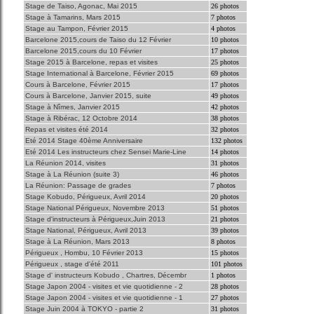
Stage de Taiso, Agonac, Mai 2015
26 photos
Stage à Tamarins, Mars 2015
7 photos
Stage au Tampon, Février 2015
4 photos
Barcelone 2015,cours de Taiso du 12 Février
10 photos
Barcelone 2015,cours du 10 Février
17 photos
Stage 2015 à Barcelone, repas et visites
25 photos
Stage International à Barcelone, Février 2015
69 photos
Cours à Barcelone, Février 2015
17 photos
Cours à Barcelone, Janvier 2015, suite
49 photos
Stage à Nîmes, Janvier 2015
42 photos
Stage à Ribérac, 12 Octobre 2014
38 photos
Repas et visites été 2014
32 photos
Eté 2014 Stage 40ème Anniversaire
132 photos
Eté 2014 Les instructeurs chez Sensei Marie-Line
14 photos
La Réunion 2014, visites
31 photos
Stage à La Réunion (suite 3)
46 photos
La Réunion: Passage de grades
7 photos
Stage Kobudo, Périgueux, Avril 2014
20 photos
Stage National Périgueux, Novembre 2013
51 photos
Stage d'instructeurs à Périgueux,Juin 2013
21 photos
Stage National, Périgueux, Avril 2013
39 photos
Stage à La Réunion, Mars 2013
8 photos
Périgueux , Hombu, 10 Février 2013
15 photos
Périgueux , stage d'été 2011
101 photos
Stage d' instructeurs Kobudo , Chartres, Décembr
1 photos
Stage Japon 2004 - visites et vie quotidienne - 2
28 photos
Stage Japon 2004 - visites et vie quotidienne - 1
27 photos
Stage Juin 2004 à TOKYO - partie 2
31 photos