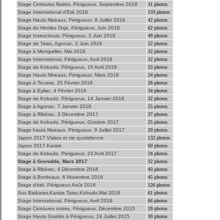
Stage Ceintures Noires, Périgueux, Septembre 2018
31 photos
Stage International d'Eté 2018
133 photos
Stage Hauts Niveaux, Périgueux, 8 Juillet 2018
42 photos
Stage du Hombu Dojo, Périgueux, Juin 2018
62 photos
Stage Instructeurs, Périgueux, 3 Juin 2018
49 photos
Stage de Taiso, Agonac, 2 Juin 2018
22 photos
Stage à Montpellier, Mai 2018
32 photos
Stage International, Périgueux, Avril 2018
32 photos
Stage de Kobudo, Périgueux, 15 Avril 2018
23 photos
Stage Hauts Niveaux, Périgueux, Mars 2018
24 photos
Stage à Tocane, 25 Février 2018
28 photos
Stage à Eyliac, 4 Février 2018
34 photos
Stage de Kobudo, Périgueux, 14 Janvier 2018
32 photos
Stage à Agonac, 7 Janvier 2018
25 photos
Stage à Ribérac, 3 Décembre 2017
37 photos
Stage de Kobudo, Périgueux, Octobre 2017
25 photos
Stage hauts Niveaux, Périgueux, 9 Juillet 2017
20 photos
Japon 2017 Visites et vie quotidienne
132 photos
Japon 2017 Karate
60 photos
Stage de Kobudo, Périgueux, 23 Avril 2017
24 photos
Stage à Grenoble, Mars 2017
32 photos
Stage à Ribérac, 4 Décembre 2016
43 photos
Stage à Bordeaux, 6 Novembre 2016
45 photos
Stage d'été, Périgueux,Août 2016
126 photos
Aux Baléares,Karate,Taiso,Kobudo,Mai 2016
61 photos
Stage International, Périgueux, Avril 2016
66 photos
Stage Ceintures noires, Périgueux, Décembre 2015
29 photos
Stage Hauts Gradés à Périgueux, 19 Juillet 2015
30 photos