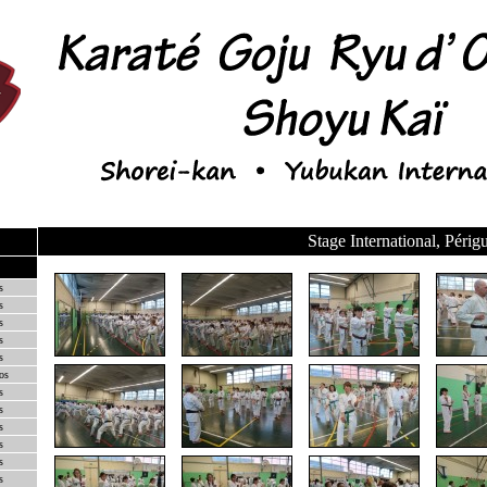
Stage International, Péri
s
s
s
s
s
os
s
s
s
s
s
s