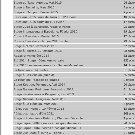
Stage de Taiso, Agonac, Mai 2015
26 photo
Stage à Tamarins, Mars 2015
7 photos
Stage au Tampon, Février 2015
4 photos
Barcelone 2015,cours de Taiso du 12 Février
10 photo
Barcelone 2015,cours du 10 Février
17 photo
Stage 2015 à Barcelone, repas et visites
25 photo
Stage International à Barcelone, Février 2015
69 photo
Cours à Barcelone, Février 2015
17 photo
Cours à Barcelone, Janvier 2015, suite
49 photo
Stage à Nîmes, Janvier 2015
42 photo
Stage à Ribérac, 12 Octobre 2014
38 photo
Repas et visites été 2014
32 photo
Eté 2014 Stage 40ème Anniversaire
132 phot
Eté 2014 Les instructeurs chez Sensei Marie-Line
14 photo
La Réunion 2014, visites
31 photo
Stage à La Réunion (suite 3)
46 photo
La Réunion: Passage de grades
7 photos
Stage Kobudo, Périgueux, Avril 2014
20 photo
Stage National Périgueux, Novembre 2013
51 photo
Stage d'instructeurs à Périgueux,Juin 2013
21 photo
Stage National, Périgueux, Avril 2013
39 photo
Stage à La Réunion, Mars 2013
8 photos
Périgueux , Hombu, 10 Février 2013
15 photo
Périgueux , stage d'été 2011
101 phot
Stage d' instructeurs Kobudo , Chartres, Décembr
1 photos
Stage Japon 2004 - visites et vie quotidienne - 2
28 photo
Stage Japon 2004 - visites et vie quotidienne - 1
27 photo
Stage Juin 2004 à TOKYO - partie 2
31 photo