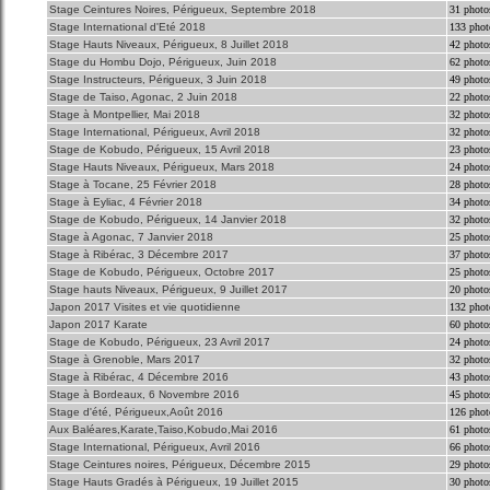
Stage Ceintures Noires, Périgueux, Septembre 2018
31 photo
Stage International d'Eté 2018
133 phot
Stage Hauts Niveaux, Périgueux, 8 Juillet 2018
42 photo
Stage du Hombu Dojo, Périgueux, Juin 2018
62 photo
Stage Instructeurs, Périgueux, 3 Juin 2018
49 photo
Stage de Taiso, Agonac, 2 Juin 2018
22 photo
Stage à Montpellier, Mai 2018
32 photo
Stage International, Périgueux, Avril 2018
32 photo
Stage de Kobudo, Périgueux, 15 Avril 2018
23 photo
Stage Hauts Niveaux, Périgueux, Mars 2018
24 photo
Stage à Tocane, 25 Février 2018
28 photo
Stage à Eyliac, 4 Février 2018
34 photo
Stage de Kobudo, Périgueux, 14 Janvier 2018
32 photo
Stage à Agonac, 7 Janvier 2018
25 photo
Stage à Ribérac, 3 Décembre 2017
37 photo
Stage de Kobudo, Périgueux, Octobre 2017
25 photo
Stage hauts Niveaux, Périgueux, 9 Juillet 2017
20 photo
Japon 2017 Visites et vie quotidienne
132 phot
Japon 2017 Karate
60 photo
Stage de Kobudo, Périgueux, 23 Avril 2017
24 photo
Stage à Grenoble, Mars 2017
32 photo
Stage à Ribérac, 4 Décembre 2016
43 photo
Stage à Bordeaux, 6 Novembre 2016
45 photo
Stage d'été, Périgueux,Août 2016
126 phot
Aux Baléares,Karate,Taiso,Kobudo,Mai 2016
61 photo
Stage International, Périgueux, Avril 2016
66 photo
Stage Ceintures noires, Périgueux, Décembre 2015
29 photo
Stage Hauts Gradés à Périgueux, 19 Juillet 2015
30 photo