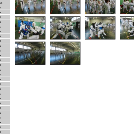
os
s
s
s
s
s
s
s
s
s
s
s
s
s
s
s
s
s
s
s
s
s
s
s
s
s
s
s