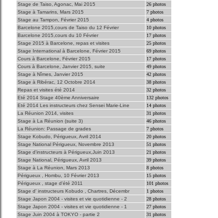
Stage de Taiso, Agonac, Mai 2015
26 photos
Stage à Tamarins, Mars 2015
7 photos
Stage au Tampon, Février 2015
4 photos
Barcelone 2015,cours de Taiso du 12 Février
10 photos
Barcelone 2015,cours du 10 Février
17 photos
Stage 2015 à Barcelone, repas et visites
25 photos
Stage International à Barcelone, Février 2015
69 photos
Cours à Barcelone, Février 2015
17 photos
Cours à Barcelone, Janvier 2015, suite
49 photos
Stage à Nîmes, Janvier 2015
42 photos
Stage à Ribérac, 12 Octobre 2014
38 photos
Repas et visites été 2014
32 photos
Eté 2014 Stage 40ème Anniversaire
132 photos
Eté 2014 Les instructeurs chez Sensei Marie-Line
14 photos
La Réunion 2014, visites
31 photos
Stage à La Réunion (suite 3)
46 photos
La Réunion: Passage de grades
7 photos
Stage Kobudo, Périgueux, Avril 2014
20 photos
Stage National Périgueux, Novembre 2013
51 photos
Stage d'instructeurs à Périgueux,Juin 2013
21 photos
Stage National, Périgueux, Avril 2013
39 photos
Stage à La Réunion, Mars 2013
8 photos
Périgueux , Hombu, 10 Février 2013
15 photos
Périgueux , stage d'été 2011
101 photos
Stage d' instructeurs Kobudo , Chartres, Décembr
1 photos
Stage Japon 2004 - visites et vie quotidienne - 2
28 photos
Stage Japon 2004 - visites et vie quotidienne - 1
27 photos
Stage Juin 2004 à TOKYO - partie 2
31 photos