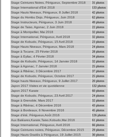
Stage Ceintures Noires, Périgueux, Septembre 2018
31 photos
Stage International d'Eté 2018
133 photos
Stage Hauts Niveaux, Périgueux, 8 Juillet 2018
42 photos
Stage du Hombu Dojo, Périgueux, Juin 2018
62 photos
Stage Instructeurs, Périgueux, 3 Juin 2018
49 photos
Stage de Taiso, Agonac, 2 Juin 2018
22 photos
Stage à Montpellier, Mai 2018
32 photos
Stage International, Périgueux, Avril 2018
32 photos
Stage de Kobudo, Périgueux, 15 Avril 2018
23 photos
Stage Hauts Niveaux, Périgueux, Mars 2018
24 photos
Stage à Tocane, 25 Février 2018
28 photos
Stage à Eyliac, 4 Février 2018
34 photos
Stage de Kobudo, Périgueux, 14 Janvier 2018
32 photos
Stage à Agonac, 7 Janvier 2018
25 photos
Stage à Ribérac, 3 Décembre 2017
37 photos
Stage de Kobudo, Périgueux, Octobre 2017
25 photos
Stage hauts Niveaux, Périgueux, 9 Juillet 2017
20 photos
Japon 2017 Visites et vie quotidienne
132 photos
Japon 2017 Karate
60 photos
Stage de Kobudo, Périgueux, 23 Avril 2017
24 photos
Stage à Grenoble, Mars 2017
32 photos
Stage à Ribérac, 4 Décembre 2016
43 photos
Stage à Bordeaux, 6 Novembre 2016
45 photos
Stage d'été, Périgueux,Août 2016
126 photos
Aux Baléares,Karate,Taiso,Kobudo,Mai 2016
61 photos
Stage International, Périgueux, Avril 2016
66 photos
Stage Ceintures noires, Périgueux, Décembre 2015
29 photos
Stage Hauts Gradés à Périgueux, 19 Juillet 2015
30 photos