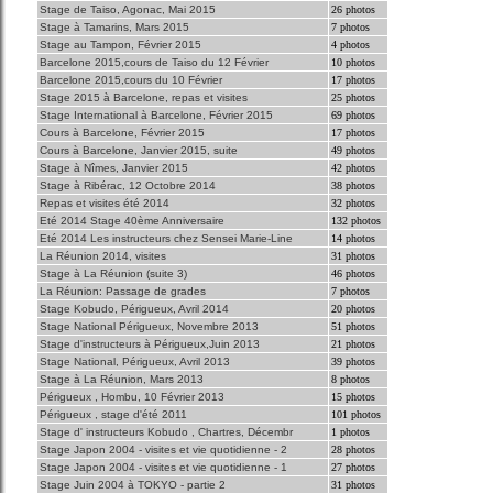
Stage de Taiso, Agonac, Mai 2015
26 photos
Stage à Tamarins, Mars 2015
7 photos
Stage au Tampon, Février 2015
4 photos
Barcelone 2015,cours de Taiso du 12 Février
10 photos
Barcelone 2015,cours du 10 Février
17 photos
Stage 2015 à Barcelone, repas et visites
25 photos
Stage International à Barcelone, Février 2015
69 photos
Cours à Barcelone, Février 2015
17 photos
Cours à Barcelone, Janvier 2015, suite
49 photos
Stage à Nîmes, Janvier 2015
42 photos
Stage à Ribérac, 12 Octobre 2014
38 photos
Repas et visites été 2014
32 photos
Eté 2014 Stage 40ème Anniversaire
132 photos
Eté 2014 Les instructeurs chez Sensei Marie-Line
14 photos
La Réunion 2014, visites
31 photos
Stage à La Réunion (suite 3)
46 photos
La Réunion: Passage de grades
7 photos
Stage Kobudo, Périgueux, Avril 2014
20 photos
Stage National Périgueux, Novembre 2013
51 photos
Stage d'instructeurs à Périgueux,Juin 2013
21 photos
Stage National, Périgueux, Avril 2013
39 photos
Stage à La Réunion, Mars 2013
8 photos
Périgueux , Hombu, 10 Février 2013
15 photos
Périgueux , stage d'été 2011
101 photos
Stage d' instructeurs Kobudo , Chartres, Décembr
1 photos
Stage Japon 2004 - visites et vie quotidienne - 2
28 photos
Stage Japon 2004 - visites et vie quotidienne - 1
27 photos
Stage Juin 2004 à TOKYO - partie 2
31 photos