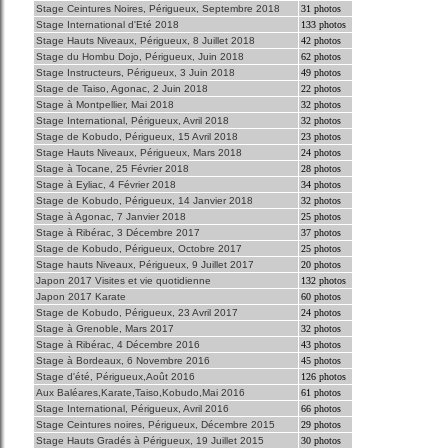
Stage Ceintures Noires, Périgueux, Septembre 2018
31 photos
Stage International d'Eté 2018
133 photos
Stage Hauts Niveaux, Périgueux, 8 Juillet 2018
42 photos
Stage du Hombu Dojo, Périgueux, Juin 2018
62 photos
Stage Instructeurs, Périgueux, 3 Juin 2018
49 photos
Stage de Taiso, Agonac, 2 Juin 2018
22 photos
Stage à Montpellier, Mai 2018
32 photos
Stage International, Périgueux, Avril 2018
32 photos
Stage de Kobudo, Périgueux, 15 Avril 2018
23 photos
Stage Hauts Niveaux, Périgueux, Mars 2018
24 photos
Stage à Tocane, 25 Février 2018
28 photos
Stage à Eyliac, 4 Février 2018
34 photos
Stage de Kobudo, Périgueux, 14 Janvier 2018
32 photos
Stage à Agonac, 7 Janvier 2018
25 photos
Stage à Ribérac, 3 Décembre 2017
37 photos
Stage de Kobudo, Périgueux, Octobre 2017
25 photos
Stage hauts Niveaux, Périgueux, 9 Juillet 2017
20 photos
Japon 2017 Visites et vie quotidienne
132 photos
Japon 2017 Karate
60 photos
Stage de Kobudo, Périgueux, 23 Avril 2017
24 photos
Stage à Grenoble, Mars 2017
32 photos
Stage à Ribérac, 4 Décembre 2016
43 photos
Stage à Bordeaux, 6 Novembre 2016
45 photos
Stage d'été, Périgueux,Août 2016
126 photos
Aux Baléares,Karate,Taiso,Kobudo,Mai 2016
61 photos
Stage International, Périgueux, Avril 2016
66 photos
Stage Ceintures noires, Périgueux, Décembre 2015
29 photos
Stage Hauts Gradés à Périgueux, 19 Juillet 2015
30 photos