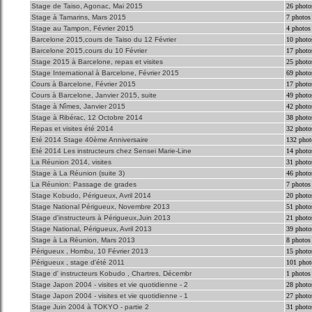
Stage de Taiso, Agonac, Mai 2015
26 photo
Stage à Tamarins, Mars 2015
7 photos
Stage au Tampon, Février 2015
4 photos
Barcelone 2015,cours de Taiso du 12 Février
10 photo
Barcelone 2015,cours du 10 Février
17 photo
Stage 2015 à Barcelone, repas et visites
25 photo
Stage International à Barcelone, Février 2015
69 photo
Cours à Barcelone, Février 2015
17 photo
Cours à Barcelone, Janvier 2015, suite
49 photo
Stage à Nîmes, Janvier 2015
42 photo
Stage à Ribérac, 12 Octobre 2014
38 photo
Repas et visites été 2014
32 photo
Eté 2014 Stage 40ème Anniversaire
132 phot
Eté 2014 Les instructeurs chez Sensei Marie-Line
14 photo
La Réunion 2014, visites
31 photo
Stage à La Réunion (suite 3)
46 photo
La Réunion: Passage de grades
7 photos
Stage Kobudo, Périgueux, Avril 2014
20 photo
Stage National Périgueux, Novembre 2013
51 photo
Stage d'instructeurs à Périgueux,Juin 2013
21 photo
Stage National, Périgueux, Avril 2013
39 photo
Stage à La Réunion, Mars 2013
8 photos
Périgueux , Hombu, 10 Février 2013
15 photo
Périgueux , stage d'été 2011
101 phot
Stage d' instructeurs Kobudo , Chartres, Décembr
1 photos
Stage Japon 2004 - visites et vie quotidienne - 2
28 photo
Stage Japon 2004 - visites et vie quotidienne - 1
27 photo
Stage Juin 2004 à TOKYO - partie 2
31 photo