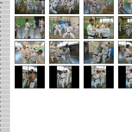
os
s
s
s
s
s
s
s
s
s
s
s
s
s
s
s
s
s
s
s
s
s
s
s
s
s
s
s