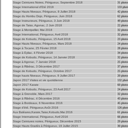
Stage Ceintures Noires, Périgueux, Septembre 2018
31 photo
Stage International d'Eté 2018
133 phot
Stage Hauts Niveaux, Périgueux, 8 Juillet 2018
42 photo
Stage du Hombu Dojo, Périgueux, Juin 2018
62 photo
Stage Instructeurs, Périgueux, 3 Juin 2018
49 photo
Stage de Taiso, Agonac, 2 Juin 2018
22 photo
Stage à Montpellier, Mai 2018
32 photo
Stage International, Périgueux, Avril 2018
32 photo
Stage de Kobudo, Périgueux, 15 Avril 2018
23 photo
Stage Hauts Niveaux, Périgueux, Mars 2018
24 photo
Stage à Tocane, 25 Février 2018
28 photo
Stage à Eyliac, 4 Février 2018
34 photo
Stage de Kobudo, Périgueux, 14 Janvier 2018
32 photo
Stage à Agonac, 7 Janvier 2018
25 photo
Stage à Ribérac, 3 Décembre 2017
37 photo
Stage de Kobudo, Périgueux, Octobre 2017
25 photo
Stage hauts Niveaux, Périgueux, 9 Juillet 2017
20 photo
Japon 2017 Visites et vie quotidienne
132 phot
Japon 2017 Karate
60 photo
Stage de Kobudo, Périgueux, 23 Avril 2017
24 photo
Stage à Grenoble, Mars 2017
32 photo
Stage à Ribérac, 4 Décembre 2016
43 photo
Stage à Bordeaux, 6 Novembre 2016
45 photo
Stage d'été, Périgueux,Août 2016
126 phot
Aux Baléares,Karate,Taiso,Kobudo,Mai 2016
61 photo
Stage International, Périgueux, Avril 2016
66 photo
Stage Ceintures noires, Périgueux, Décembre 2015
29 photo
Stage Hauts Gradés à Périgueux, 19 Juillet 2015
30 photo