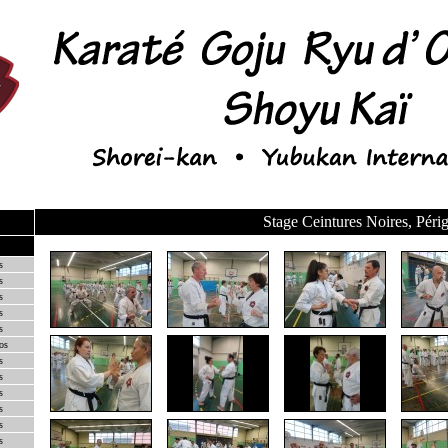
Stage Ceintures Noires, Péri
s
s
s
s
s
os
s
s
s
s
s
s