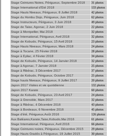
Stage Ceintures Noires, Périgueux, Septembre 2018
31 photos
Stage International d'Eté 2018
133 photos
Stage Hauts Niveaux, Périgueux, 8 Juillet 2018
42 photos
Stage du Hombu Dojo, Périgueux, Juin 2018
62 photos
Stage Instructeurs, Périgueux, 3 Juin 2018
49 photos
Stage de Taiso, Agonac, 2 Juin 2018
22 photos
Stage à Montpellier, Mai 2018
32 photos
Stage International, Périgueux, Avril 2018
32 photos
Stage de Kobudo, Périgueux, 15 Avril 2018
23 photos
Stage Hauts Niveaux, Périgueux, Mars 2018
24 photos
Stage à Tocane, 25 Février 2018
28 photos
Stage à Eyliac, 4 Février 2018
34 photos
Stage de Kobudo, Périgueux, 14 Janvier 2018
32 photos
Stage à Agonac, 7 Janvier 2018
25 photos
Stage à Ribérac, 3 Décembre 2017
37 photos
Stage de Kobudo, Périgueux, Octobre 2017
25 photos
Stage hauts Niveaux, Périgueux, 9 Juillet 2017
20 photos
Japon 2017 Visites et vie quotidienne
132 photos
Japon 2017 Karate
60 photos
Stage de Kobudo, Périgueux, 23 Avril 2017
24 photos
Stage à Grenoble, Mars 2017
32 photos
Stage à Ribérac, 4 Décembre 2016
43 photos
Stage à Bordeaux, 6 Novembre 2016
45 photos
Stage d'été, Périgueux,Août 2016
126 photos
Aux Baléares,Karate,Taiso,Kobudo,Mai 2016
61 photos
Stage International, Périgueux, Avril 2016
66 photos
Stage Ceintures noires, Périgueux, Décembre 2015
29 photos
Stage Hauts Gradés à Périgueux, 19 Juillet 2015
30 photos