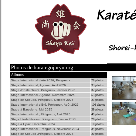
Photos de karategojuryu.org
Albums
Stage International d'été 2026, Périgueux
78 photos
Stage International, Agonac, Avril 2026
33 photos
Stage d'Instructeurs, Périgueux, Janvier 2026
32 photos
Stage International, Agonac, Novembre 2025
53 photos
Stage de Kobudo, Périgueux, Octobre 2025
23 photos
Stage International d'Eté, Périgueux, Août 2025
106 photos
Stage à Barcelone, Mai 2025
39 photos
Stage International , Périgueux, Avril 2025
43 photos
Stage Hauts Niveaux, Périgueux, Février 2025
26 photos
Stage à Eylac, Décembre 2024
10 photos
Stage International , Périgueux, Novembre 2024
34 photos
Stage de Kobudo ,Périgueux, Octobre 2024
20 photos