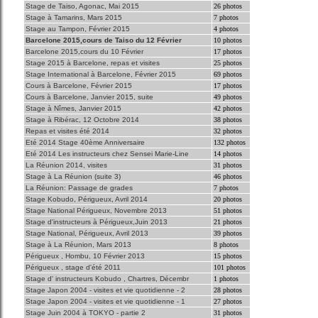
Stage de Taiso, Agonac, Mai 2015
26 photos
Stage à Tamarins, Mars 2015
7 photos
Stage au Tampon, Février 2015
4 photos
Barcelone 2015,cours de Taiso du 12 Février
10 photos
Barcelone 2015,cours du 10 Février
17 photos
Stage 2015 à Barcelone, repas et visites
25 photos
Stage International à Barcelone, Février 2015
69 photos
Cours à Barcelone, Février 2015
17 photos
Cours à Barcelone, Janvier 2015, suite
49 photos
Stage à Nîmes, Janvier 2015
42 photos
Stage à Ribérac, 12 Octobre 2014
38 photos
Repas et visites été 2014
32 photos
Eté 2014 Stage 40ème Anniversaire
132 photos
Eté 2014 Les instructeurs chez Sensei Marie-Line
14 photos
La Réunion 2014, visites
31 photos
Stage à La Réunion (suite 3)
46 photos
La Réunion: Passage de grades
7 photos
Stage Kobudo, Périgueux, Avril 2014
20 photos
Stage National Périgueux, Novembre 2013
51 photos
Stage d'instructeurs à Périgueux,Juin 2013
21 photos
Stage National, Périgueux, Avril 2013
39 photos
Stage à La Réunion, Mars 2013
8 photos
Périgueux , Hombu, 10 Février 2013
15 photos
Périgueux , stage d'été 2011
101 photos
Stage d' instructeurs Kobudo , Chartres, Décembr
1 photos
Stage Japon 2004 - visites et vie quotidienne - 2
28 photos
Stage Japon 2004 - visites et vie quotidienne - 1
27 photos
Stage Juin 2004 à TOKYO - partie 2
31 photos