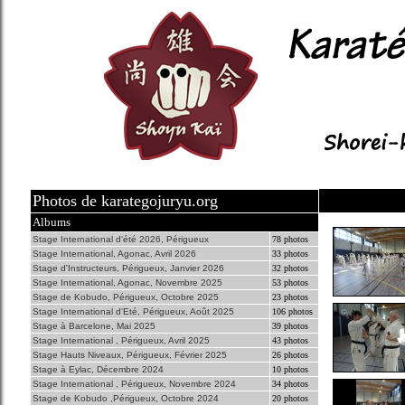
Photos de karategojuryu.org
Albums
Stage International d'été 2026, Périgueux
78 photos
Stage International, Agonac, Avril 2026
33 photos
Stage d'Instructeurs, Périgueux, Janvier 2026
32 photos
Stage International, Agonac, Novembre 2025
53 photos
Stage de Kobudo, Périgueux, Octobre 2025
23 photos
Stage International d'Eté, Périgueux, Août 2025
106 photos
Stage à Barcelone, Mai 2025
39 photos
Stage International , Périgueux, Avril 2025
43 photos
Stage Hauts Niveaux, Périgueux, Février 2025
26 photos
Stage à Eylac, Décembre 2024
10 photos
Stage International , Périgueux, Novembre 2024
34 photos
Stage de Kobudo ,Périgueux, Octobre 2024
20 photos