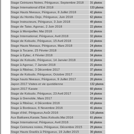
Stage Ceintures Noires, Périgueux, Septembre 2018
31 photos
Stage International d'Eté 2018
133 photos
Stage Hauts Niveaux, Périgueux, 8 Juillet 2018
42 photos
Stage du Hombu Dojo, Périgueux, Juin 2018
62 photos
Stage Instructeurs, Périgueux, 3 Juin 2018
49 photos
Stage de Taiso, Agonac, 2 Juin 2018
22 photos
Stage à Montpellier, Mai 2018
32 photos
Stage International, Périgueux, Avril 2018
32 photos
Stage de Kobudo, Périgueux, 15 Avril 2018
23 photos
Stage Hauts Niveaux, Périgueux, Mars 2018
24 photos
Stage à Tocane, 25 Février 2018
28 photos
Stage à Eyliac, 4 Février 2018
34 photos
Stage de Kobudo, Périgueux, 14 Janvier 2018
32 photos
Stage à Agonac, 7 Janvier 2018
25 photos
Stage à Ribérac, 3 Décembre 2017
37 photos
Stage de Kobudo, Périgueux, Octobre 2017
25 photos
Stage hauts Niveaux, Périgueux, 9 Juillet 2017
20 photos
Japon 2017 Visites et vie quotidienne
132 photos
Japon 2017 Karate
60 photos
Stage de Kobudo, Périgueux, 23 Avril 2017
24 photos
Stage à Grenoble, Mars 2017
32 photos
Stage à Ribérac, 4 Décembre 2016
43 photos
Stage à Bordeaux, 6 Novembre 2016
45 photos
Stage d'été, Périgueux,Août 2016
126 photos
Aux Baléares,Karate,Taiso,Kobudo,Mai 2016
61 photos
Stage International, Périgueux, Avril 2016
66 photos
Stage Ceintures noires, Périgueux, Décembre 2015
29 photos
Stage Hauts Gradés à Périgueux, 19 Juillet 2015
30 photos