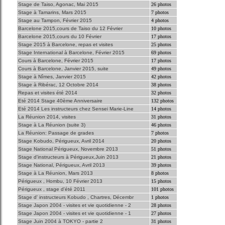
Stage de Taiso, Agonac, Mai 2015
26 photos
Stage à Tamarins, Mars 2015
7 photos
Stage au Tampon, Février 2015
4 photos
Barcelone 2015,cours de Taiso du 12 Février
10 photos
Barcelone 2015,cours du 10 Février
17 photos
Stage 2015 à Barcelone, repas et visites
25 photos
Stage International à Barcelone, Février 2015
69 photos
Cours à Barcelone, Février 2015
17 photos
Cours à Barcelone, Janvier 2015, suite
49 photos
Stage à Nîmes, Janvier 2015
42 photos
Stage à Ribérac, 12 Octobre 2014
38 photos
Repas et visites été 2014
32 photos
Eté 2014 Stage 40ème Anniversaire
132 photos
Eté 2014 Les instructeurs chez Sensei Marie-Line
14 photos
La Réunion 2014, visites
31 photos
Stage à La Réunion (suite 3)
46 photos
La Réunion: Passage de grades
7 photos
Stage Kobudo, Périgueux, Avril 2014
20 photos
Stage National Périgueux, Novembre 2013
51 photos
Stage d'instructeurs à Périgueux,Juin 2013
21 photos
Stage National, Périgueux, Avril 2013
39 photos
Stage à La Réunion, Mars 2013
8 photos
Périgueux , Hombu, 10 Février 2013
15 photos
Périgueux , stage d'été 2011
101 photos
Stage d' instructeurs Kobudo , Chartres, Décembr
1 photos
Stage Japon 2004 - visites et vie quotidienne - 2
28 photos
Stage Japon 2004 - visites et vie quotidienne - 1
27 photos
Stage Juin 2004 à TOKYO - partie 2
31 photos