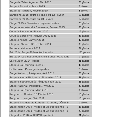
Stage de Taiso, Agonac, Mai 2015
26 photos
Stage à Tamarins, Mars 2015
7 photos
Stage au Tampon, Février 2015
4 photos
Barcelone 2015,cours de Taiso du 12 Février
10 photos
Barcelone 2015,cours du 10 Février
17 photos
Stage 2015 à Barcelone, repas et visites
25 photos
Stage International à Barcelone, Février 2015
69 photos
Cours à Barcelone, Février 2015
17 photos
Cours à Barcelone, Janvier 2015, suite
49 photos
Stage à Nîmes, Janvier 2015
42 photos
Stage à Ribérac, 12 Octobre 2014
38 photos
Repas et visites été 2014
32 photos
Eté 2014 Stage 40ème Anniversaire
132 photos
Eté 2014 Les instructeurs chez Sensei Marie-Line
14 photos
La Réunion 2014, visites
31 photos
Stage à La Réunion (suite 3)
46 photos
La Réunion: Passage de grades
7 photos
Stage Kobudo, Périgueux, Avril 2014
20 photos
Stage National Périgueux, Novembre 2013
51 photos
Stage d'instructeurs à Périgueux,Juin 2013
21 photos
Stage National, Périgueux, Avril 2013
39 photos
Stage à La Réunion, Mars 2013
8 photos
Périgueux , Hombu, 10 Février 2013
15 photos
Périgueux , stage d'été 2011
101 photos
Stage d' instructeurs Kobudo , Chartres, Décembr
1 photos
Stage Japon 2004 - visites et vie quotidienne - 2
28 photos
Stage Japon 2004 - visites et vie quotidienne - 1
27 photos
Stage Juin 2004 à TOKYO - partie 2
31 photos