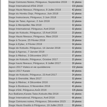
Stage Ceintures Noires, Périgueux, Septembre 2018
31 photos
Stage International d'Eté 2018
133 photos
Stage Hauts Niveaux, Périgueux, 8 Juillet 2018
42 photos
Stage du Hombu Dojo, Périgueux, Juin 2018
62 photos
Stage Instructeurs, Périgueux, 3 Juin 2018
49 photos
Stage de Taiso, Agonac, 2 Juin 2018
22 photos
Stage à Montpellier, Mai 2018
32 photos
Stage International, Périgueux, Avril 2018
32 photos
Stage de Kobudo, Périgueux, 15 Avril 2018
23 photos
Stage Hauts Niveaux, Périgueux, Mars 2018
24 photos
Stage à Tocane, 25 Février 2018
28 photos
Stage à Eyliac, 4 Février 2018
34 photos
Stage de Kobudo, Périgueux, 14 Janvier 2018
32 photos
Stage à Agonac, 7 Janvier 2018
25 photos
Stage à Ribérac, 3 Décembre 2017
37 photos
Stage de Kobudo, Périgueux, Octobre 2017
25 photos
Stage hauts Niveaux, Périgueux, 9 Juillet 2017
20 photos
Japon 2017 Visites et vie quotidienne
132 photos
Japon 2017 Karate
60 photos
Stage de Kobudo, Périgueux, 23 Avril 2017
24 photos
Stage à Grenoble, Mars 2017
32 photos
Stage à Ribérac, 4 Décembre 2016
43 photos
Stage à Bordeaux, 6 Novembre 2016
45 photos
Stage d'été, Périgueux,Août 2016
126 photos
Aux Baléares,Karate,Taiso,Kobudo,Mai 2016
61 photos
Stage International, Périgueux, Avril 2016
66 photos
Stage Ceintures noires, Périgueux, Décembre 2015
29 photos
Stage Hauts Gradés à Périgueux, 19 Juillet 2015
30 photos